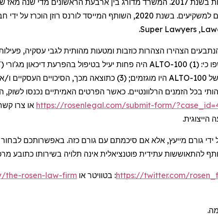
.
Super Lawyers
,
Law
פעילות
,
עסקיה
לגבי
מהותית
ומטעות
כוזבות
הצהרות
הצהירו
נתבעים
MDD")
מג'ורי
דיכאון
בהפרעת
בטיפול
יעיל
פחות
היה
: (1) ALTO-100
כי
ו
או
ו/
העסקיים
הסיכויים
,
מכך
כתוצאה
; (3)
מוגזמים
היו
של ALTO-1
הת
לשוק
נכנסו
האמיתיים
הפרטים
כאשר
.
הרלוונטיים
הזמנים
בכל
ותי
https://rosenlegal.com/submit-form/?case_id=
 הייצוגית
ידי גורם מייעץ, אלא אם סיכמתם עם גורם כזה. באפשרותכם לבחור 
שותף להתאוששות עתידית פוטנציאלית אינה תלויה בשירותו כתובע מרכ
/the-rosen-law-firm
או
בטוויטר
:
https://twitter.com/rosen_
ומה