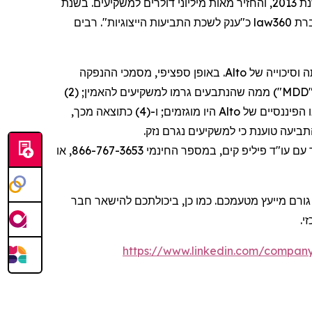
שרותי תביעה ייצוגית, בגין מספר יישובי תביעות ייצוגיות בשנת 2017. המשרד מדורג בין ארבעת הראשונים מדי שנה מאז שנת 2013, והחזיר מאות מיליוני דולרים למשקיעים. בשנת
כ"ענק לשכת התביעות הייצוגיות". רבים
law360
ההנפקה
מסמכי
,
ספציפי
באופן
.
Alto
של
וסיכוייה
ה
; (2)
להאמין
למשקיעים
גרמו
שהנתבעים
ממה
("
,
מכך
כתוצאה
; ו-(4)
מוגזמים
היו
Alto
של
הפיננסיים
.
נזק
נגרם
למשקיעים
כי
טוענת
, ביעה
או צרו קשר עם עו"ד פיליפ קים, במספר החינמי 866-767-3653, או
גורם מייעץ מטעמכם. כמו כן, ביכולתכם להישאר חבר
זי
https://www.linkedin.com/company