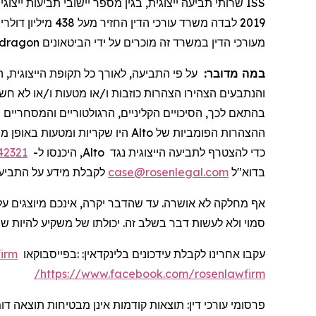
ISS
2019 לבדה משרד עורכי הדין החזיר
מעל
438 מיליון דולרים למשקיעים. בשנת 2020, השותף המייסד לורנס רוזן הוכרז על ידי חברת
dragon
מעורכי הדין במשרד זה מוכרים על ידי הביטאונים
ה
,
הייצוגית
תקופת
כל
לאורך
התביעה,
פי
על
במה מדובר:
והנתבעים
הצהירו
הצהרות
כוזבות
ו/
או
מטעות
ו/
או
לא
חשפ
00
והמסחריים
הרגולטוריים
,
הקליניים
הסיכויים
,
לכך
בהתאם
מה
באופן
ומטעות
שקריות
היו
Alto
של
הפומביות
ההצהרות
42321
, היכנסו ל-
Alto
כדי להצטרף לתביעה הייצוגית נגד
לקבלת מידע על התביעה.
case@rosenlegal.com
בדוא"ל
אף מחלקה לא אושרה. עד שהדבר יקרה, אינכם מיוצגים על 
סמוי ולא לעשות דבר בשלב זה. יכולתו של משקיע להיות .
firm
או
בפייסבוק
:
:
בלינקדאין
עידכונים
עקבו אחרינו לקבלת
https://www.facebook.com/rosenlawfirm/
פרסומי עורכי דין: תוצאות קודמות אינן מבטיחות תוצאה ד.