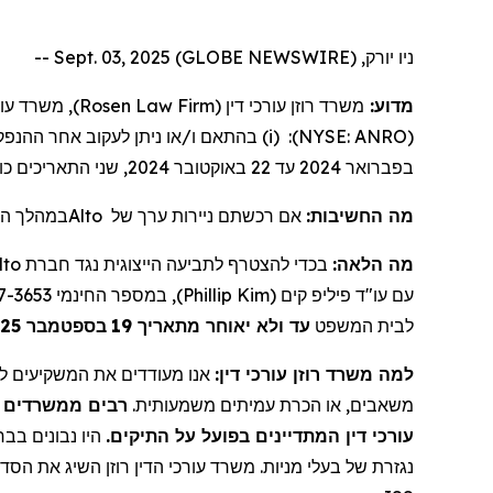
ניו יורק, Sept. 03, 2025 (GLOBE NEWSWIRE) --
משרד עורכי 
Rosen Law Firm
משרד רוזן עורכי דין (
מדוע:
ההנפק
אחר
לעקוב
ניתן
או
ו/
בהתאם
(i)
:
)
NYSE: ANRO
(
שני התאריכים כ"
2024,
באוקטובר
22
עד
2024
בפברואר
במהלך הת.
Alto
של
ניירות ערך
אם רכשתם
מה החשיבות:
lto
בכדי להצטרף לתביעה הייצוגית נגד חברת
מה הלאה:
), במספר החינמי 866-767-3653, או בדוא"ל:
Phillip Kim
עם עו"ד פיליפ קים (
2025
בספטמבר
19
עד ולא יאוחר מתאריך
לבית המשפט
למה משרד רוזן עורכי דין:
אנו מעודדים את המשקיעים לבח,
משאבים, או הכרת עמיתים משמעותית.
רבים ממשרדים אל
עורכי דין המתדיינים בפועל על התיקים.
היו נבונים בבחי
נגזרת של בעלי מניות. משרד עורכי הדין רוזן השיג את הסדר