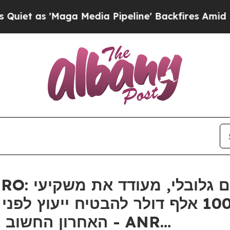
s 'Maga Media Pipeline' Backfires Amid Rumors T
האחרון החשוב בתביעה ייצוגית בניירות ערך - ANR…