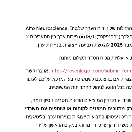
Alto Neuroscience, Inc.
של
ניירות הערך
הרגילות של
2
התאריכים
בין
ערך
ניירות
(ii)
או
"); ו/
ההנפקה
("
לכך
.
להגשת תביעה ייצוגית בניירות ערך
2025
בר
, או עלויות מכוח הסדר תשלום מותנה
, או צרו קשר
https://rosenlegal.com/submit-fo
. וגית
אם ברצונכם לשמש כתובע המרכזי, עליכם לעתור
עה בכל הנוגע לניהול ההתדיינות המשפטית
רדי עורכי דין המוציאים הודעות חסרים ניסיון דומה
רק מתווכים המפנים לקוחות או שותפים עם משרדי
ריכוז עיסוקו בתביעות ייצוגיות בניירות ערך ובליטיגציה
 משרד רוזן עורכי דין מדורג במקום הראשון על ידי