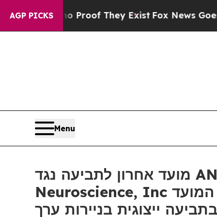
ffers no Proof They Exist
Fox News Goes Quiet a
AGP PICKS
Menu
מועד אחרון לתביעה נגד ANRO: רוזן, יועץ למשקיעים גלובלי, מעודד את משקיעי Alto
Neuroscience, Inc עם הפסדים של יותר מ- 100 אלף דולר להבטיח ייעוץ לפני המועד