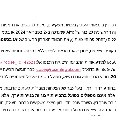
), דין בינלאומי העוסק בזכויות משקיעים, מזכיר לרוכשים את
המניות 
בסמוך
או
2024
בפברואר
ב-2
שנערכה
Alto
של
לציבור
הראשונית
ה
בספטמ
19
, את המועד האחרון החשוב של
)
וללים ("התקופה הייצוגית
קופה הייצוגית, ייתכן שאתם זכאים לפיצוי ללא דמי השתתפות עצמית
rm/?case_id=42321
, או למידע אודות התביעה הייצוגית היכנסו אל:
A
כבר הוגשה תביעה ייצ.
case@rosenlegal.com
תובע מרכזי הוא גורם מייצג, הפועל בשמם של כל השותפים לתבי.
.
ור עורך דין ראוי, בעל עבר של הצלחות מובילות. לעיתים קרובות, מש
ה אינם מטפלים בפועל בתביעות ייצוגיות בניירות ערך, אלא 
רת עורך דין. משרד עורכי הדין רוזן מייצג משקיעים ברחבי העולם, תוך 
 התביעה הייצוגית הגדול ביותר אי פעם בניירות ערך נגד חברה סינית.