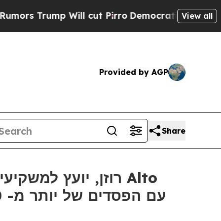
rump Will cut Pirro
Democratic Socialists of Am
View all
Provided by AGP
Share